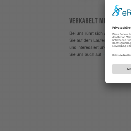
VERKABELT MIT LUDWAR
Bei uns rührt sich was. Hier halt
Sie auf dem Laufenden über all
uns interessiert und bewegt. B
Sie uns auch auf
Facebook
.