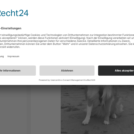
FRODO_NEU
26
en wir
es was
JUNI
esuchen