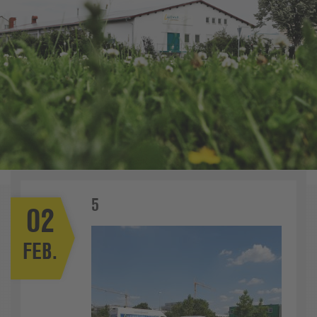
5
02
FEB.