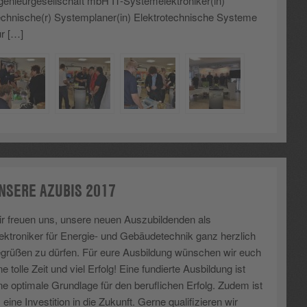
genieurgesellschaft mbH IT-Systemelektroniker(in)
chnische(r) Systemplaner(in) Elektrotechnische Systeme
r […]
NSERE AZUBIS 2017
r freuen uns, unsere neuen Auszubildenden als
ektroniker für Energie- und Gebäudetechnik ganz herzlich
grüßen zu dürfen. Für eure Ausbildung wünschen wir euch
ne tolle Zeit und viel Erfolg! Eine fundierte Ausbildung ist
ne optimale Grundlage für den beruflichen Erfolg. Zudem ist
 eine Investition in die Zukunft. Gerne qualifizieren wir