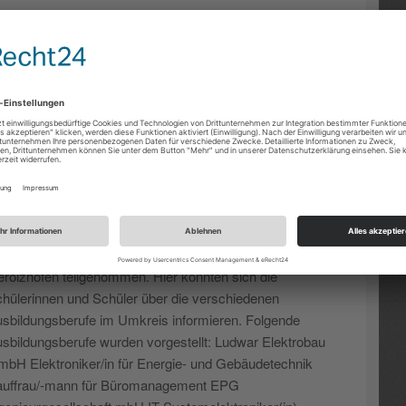
USBILDUNGSMESSE 2017
ch in diesem Jahr haben wir an der Ausbildungs- und
eiwilligenmesse in der Ludwig-Derlerth-Realschule in
rolzhofen teilgenommen. Hier konnten sich die
hülerinnen und Schüler über die verschiedenen
sbildungsberufe im Umkreis informieren. Folgende
sbildungsberufe wurden vorgestellt: Ludwar Elektrobau
bH Elektroniker/in für Energie- und Gebäudetechnik
uffrau/-mann für Büromanagement EPG