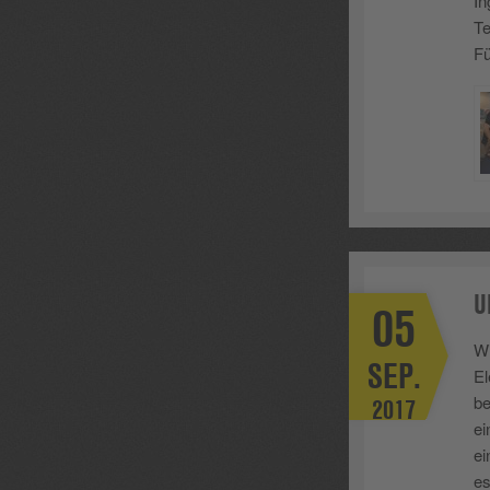
In
Te
Fü
U
05
Wi
SEP.
El
be
2017
ei
ei
es