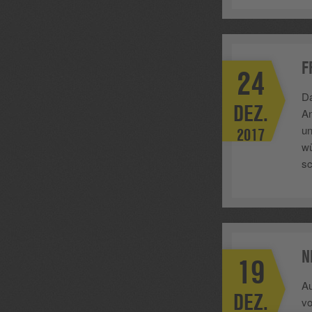
F
24
Da
DEZ.
An
un
2017
wü
sc
N
19
Au
DEZ.
v