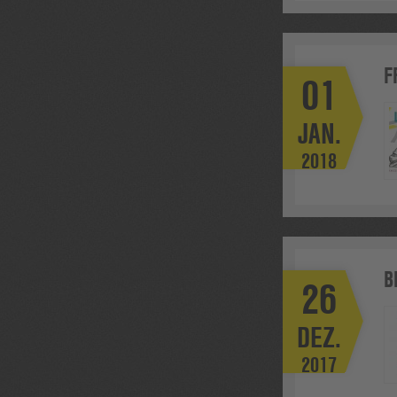
F
01
JAN.
2018
B
26
DEZ.
2017