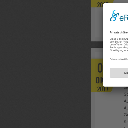
2017
A
04
Au
OKT.
Fr
Ge
2017
Sc
Au
Au
Gm
Ka