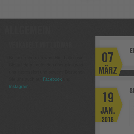
ALLGEMEIN
VERKABELT MIT LUDWAR
E
07
Bei uns rührt sich was. Hier halten wir
Sie auf dem Laufenden über alles was
MÄRZ
uns interessiert und bewegt. Besuchen
2018
Sie uns auch auf
Facebook
und
Instagram
.
S
19
JAN.
2018