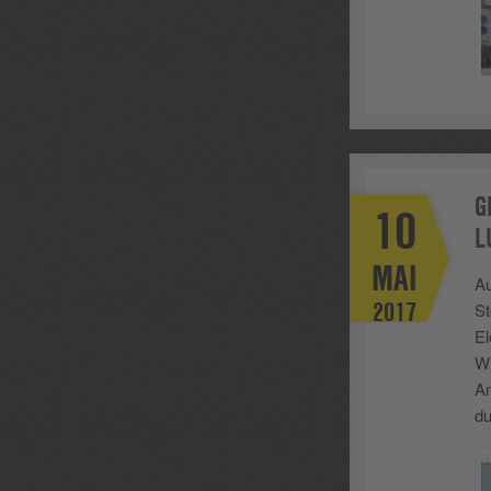
G
10
L
MAI
Au
2017
St
El
Wi
An
du