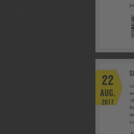
ju
S
22
Um
AUG.
we
18
2017
Be
di
zu