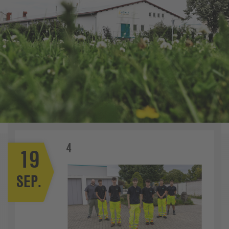
4
19
SEP.