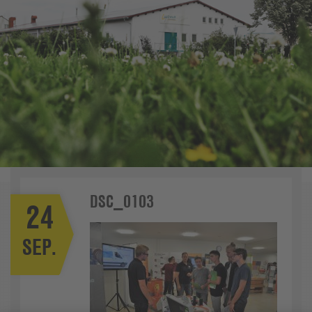
DSC_0103
24
SEP.