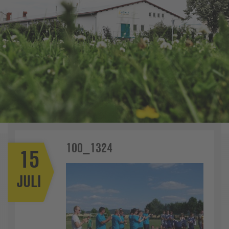
100_1324
15
JULI