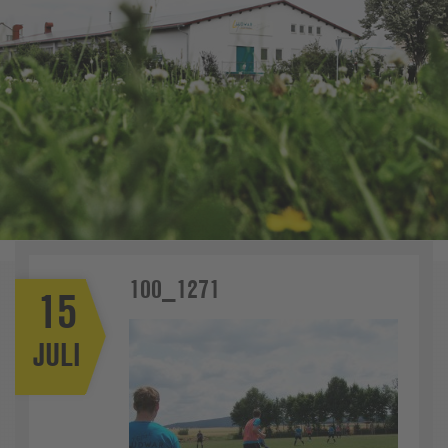
100_1271
15
JULI